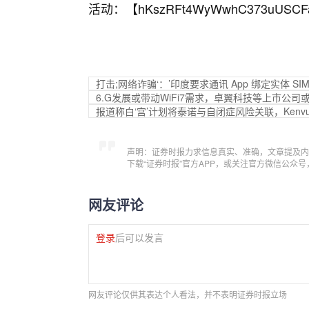
活动：【
hKszRFt4WyWwhC373uUSCF
打击;网络诈骗‘：’印度要求通讯 App 绑定实体 S
6.G发展或带动WiFi7需求，卓翼科技等上市公司
报道称白‘宫’计划将泰诺与自闭症风险关联，Kenvu
声明：证券时报力求信息真实、准确，文章提及内
下载“证券时报”官方APP，或关注官方微信公众
网友评论
登录
后可以发言
网友评论仅供其表达个人看法，并不表明证券时报立场