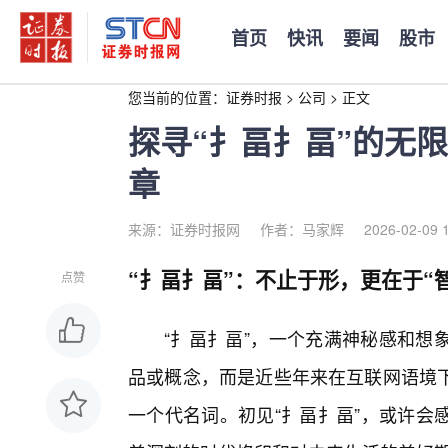
首页
快讯
要闻
股市
您当前的位置：
证券时报
>
公司
>
正文
探寻“扌畐扌畐”的无
章
来源：证券时报网
作者：马家辉
2026-02-09 
“扌畐扌畐”：不止于形，更在于“智
点赞
“扌畐扌畐”，一个充满神秘感和想
品或概念，而是近些年来在互联网语境
一个代名词。初见“扌畐扌畐”，或许会